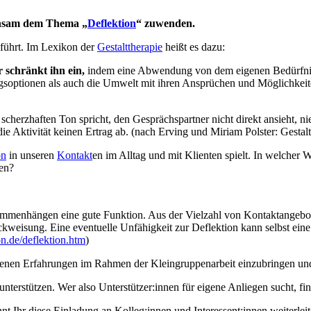
einsam dem Thema „
Deflektion
“ zuwenden.
führt. Im Lexikon der
Gestalttherapie
heißt es dazu:
r schränkt ihn ein,
indem eine Abwendung von dem eigenen Bedürfnis
gsoptionen als auch die Umwelt mit ihren Ansprüchen und Möglichkeiten
 scherzhaften Ton spricht, den Gesprächspartner nicht direkt ansieht, n
ie Aktivität keinen Ertrag ab. (nach Erving und Miriam Polster: Gestalt
on
in unseren
Kontakt
en im Alltag und mit Klienten spielt. In welcher 
en?
sammenhängen eine gute Funktion. Aus der Vielzahl von Kontaktangeb
rückweisung. Eine eventuelle Unfähigkeit zur Deflektion kann selbst ei
on.de/deflektion.htm
)
eigenen Erfahrungen im Rahmen der Kleingruppenarbeit einzubringen
nterstützen. Wer also Unterstützer:innen für eigene Anliegen sucht, fi
t Ihr diese Einladung an Kolleg:innen und Interessent:innen weiterleite