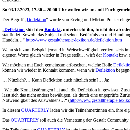
So 03.12.2023, 17.30 – 20.00 Uhr wollen wir uns mit Euch gem
Der Begriff „
Deflektion
“ wurde von Erving und Miriam Polster einge
„
Deflektion
stört den
Kontakt
, unterbricht ihn, bricht ihn ab ode
stattfindet. Sowohl das Subjekt mit seinen Bedürfnissen und Handlun
Handeln…“
http://www.gestalttherapie-lexikon.de/deflektion.htm
Wenn sich zum Beispiel jemand in Weitschweifigkeit verliert, stets im
eigenen Worte gleich wieder in Frage stellt… wirft der
Kontakt
bzw. d
Wir möchten mit Euch gemeinsam erforschen, welche Rolle
Deflekti
können wir wieder in Kontakt kommen, wenn wir
Deflektion
begegn
… Nützlich?… Kann Deflektion auch nützlich sein?… Ja:
„Wie alle Kontaktstörungen hat auch die Deflektion in gewissen Zu
lässt sich das nicht anders bewältigen, als durch eine ungeprüfte Zu
Notwendigkeit des Auswählens…“ (
http://www.gestalttherapie-lexik
In diesem
QUARTERLY
laden wir die Teilnehmer:innen ein, ihre 
Das
QUARTERLY
soll auch die Vernetzung der Gestalt Community u
Die Teilnahme am
QUARTERLY
ist wie immer kostenlos. Gerne könn