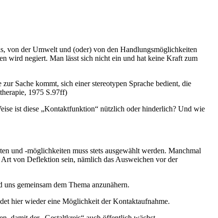
, von der Umwelt und (oder) von den Handlungsmöglichkeiten
 wird negiert. Man lässt sich nicht ein und hat keine Kraft zum
ie zur Sache kommt, sich einer stereotypen Sprache bedient, die
therapie, 1975 S.97ff)
Weise ist diese „Kontaktfunktion“ nützlich oder hinderlich? Und wie
oten und -möglichkeiten muss stets ausgewählt werden. Manchmal
ne Art von Deflektion sein, nämlich das Ausweichen vor der
 und uns gemeinsam dem Thema anzunähern.
ndet hier wieder eine Möglichkeit der Kontaktaufnahme.
n, damit der „Gestaltkreis“ auch öffentlich wächst.