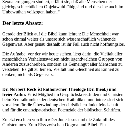
Sexualerregungen studiert, erfährt sie, daß alle Menschen der
gleichgeschlechtlichen Objektwahl fähig sind und dieselbe auch im
Unbewußten vollzogen haben.“
Der letzte Absatz:
Gerade der Blick auf die Bibel kann lehren: Die Menschheit war
schon einmal weiter als unsere sich wissenschaftlich wähnende
Gegenwart. Aber genau deshalb ist ihr Fall auch nicht hoffnungslos.
Die Aufgabe, vor der wir heute stehen, liegt darin, die Vielfalt aller
menschlichen Verhaltensweisen nicht irgendwelchen Gruppen von
Anderen zuzuschreiben, sondern als Gemeingut aller Menschen zu
verstehen. Es gilt zu lernen, Vielfalt und Gleichheit als Einheit zu
denken, nicht als Gegensatz.
Dr. Norbert Reck ist katholischer Theologe (Dr. theol.) und
freier Autor.
Er ist Mitglied im Gesprächskreis Juden und Christen
beim Zentralkomitee der deutschen Katholiken und interessiert sich
vor allem für die Überwindung der christlichen Judenfeindschaft
und für die emanzipatorischen Potenziale der biblischen Schriften.
Zuletzt erschien von ihm »Der Jude Jesus und die Zukunft des
Christentums. Zum Riss zwischen Dogma und Bibel. Ein