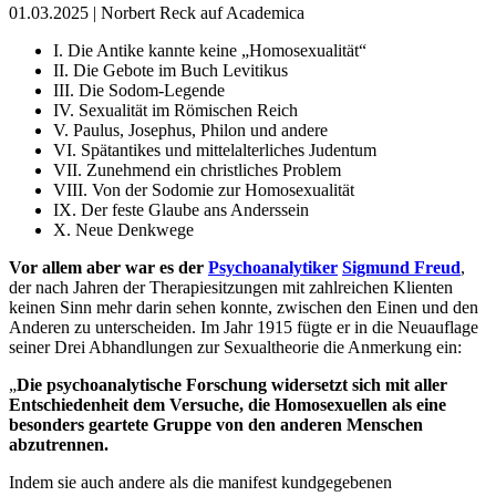
01.03.2025 | Norbert Reck auf Academica
I. Die Antike kannte keine „Homosexualität“
II. Die Gebote im Buch Levitikus
III. Die Sodom-Legende
IV. Sexualität im Römischen Reich
V. Paulus, Josephus, Philon und andere
VI. Spätantikes und mittelalterliches Judentum
VII. Zunehmend ein christliches Problem
VIII. Von der Sodomie zur Homosexualität
IX. Der feste Glaube ans Anderssein
X. Neue Denkwege
Vor allem aber war es der
Psychoanalytiker
Sigmund Freud
,
der nach Jahren der Therapiesitzungen mit zahlreichen Klienten
keinen Sinn mehr darin sehen konnte, zwischen den Einen und den
Anderen zu unterscheiden. Im Jahr 1915 fügte er in die Neuauflage
seiner Drei Abhandlungen zur Sexualtheorie die Anmerkung ein:
„
Die psychoanalytische Forschung widersetzt sich mit aller
Entschiedenheit dem Versuche, die Homosexuellen als eine
besonders geartete Gruppe von den anderen Menschen
abzutrennen.
Indem sie auch andere als die manifest kundgegebenen