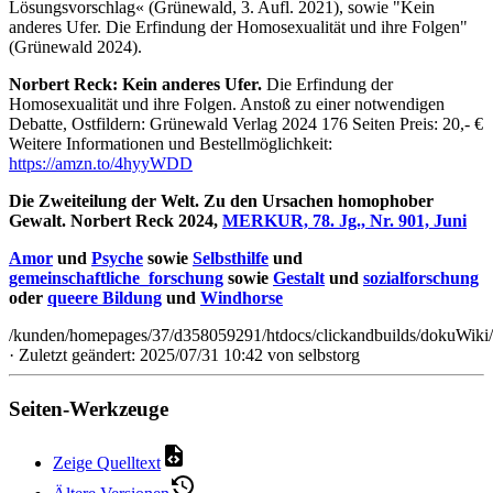
Lösungsvorschlag« (Grünewald, 3. Aufl. 2021), sowie "Kein
anderes Ufer. Die Erfindung der Homosexualität und ihre Folgen"
(Grünewald 2024).
Norbert Reck: Kein anderes Ufer.
Die Erfindung der
Homosexualität und ihre Folgen. Anstoß zu einer notwendigen
Debatte, Ostfildern: Grünewald Verlag 2024 176 Seiten Preis: 20,- €
Weitere Informationen und Bestellmöglichkeit:
https://amzn.to/4hyyWDD
Die Zweiteilung der Welt. Zu den Ursachen homophober
Gewalt. Norbert Reck 2024,
MERKUR, 78. Jg., Nr. 901, Juni
Amor
und
Psyche
sowie
Selbsthilfe
und
gemeinschaftliche_forschung
sowie
Gestalt
und
sozialforschung
oder
queere Bildung
und
Windhorse
/kunden/homepages/37/d358059291/htdocs/clickandbuilds/dokuWiki/
· Zuletzt geändert: 2025/07/31 10:42 von
selbstorg
Seiten-Werkzeuge
Zeige Quelltext