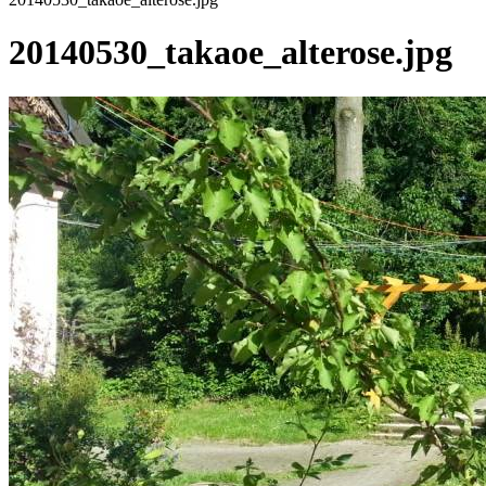
20140530_takaoe_alterose.jpg