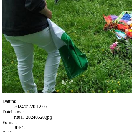
Datum:
2024/05/20 12:05
Dateiname:
ritual_20240520.jpg
Format:
JPEG