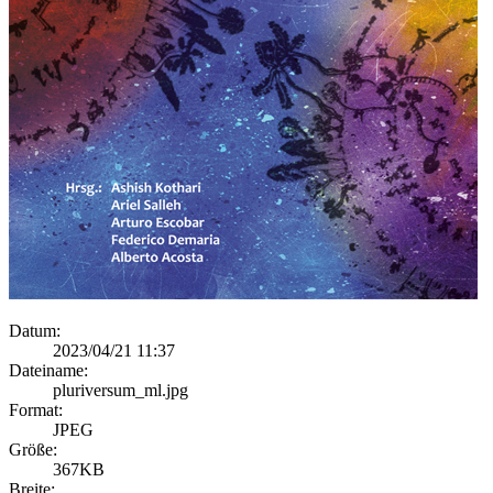
Datum:
2023/04/21 11:37
Dateiname:
pluriversum_ml.jpg
Format:
JPEG
Größe:
367KB
Breite: