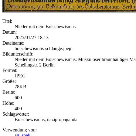
Titel:
Nieder mit dem Bolschewismus
Datum:
2025/01/27 18:13
Dateiname:
bolschewismus-schlange.jpeg
Bildunterschrift:
Nieder mit dem Bolschewismus: Muskulöser braunhäutiger Ma
Schellingstr. 2 Berlin
Format:
JPEG
Größe:
78KB
Breite:
600
Höhe:
400
Schlagwörter:
Bolschewismus, nazipropaganda
Verwendung von:
ag_spak