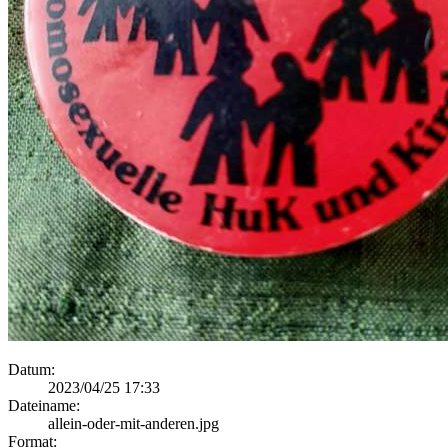
Datum:
2023/04/25 17:33
Dateiname:
allein-oder-mit-anderen.jpg
Format: