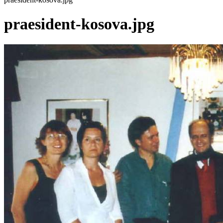
praesident-kosova.jpg