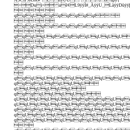
=Dui= uè¢L9ÿÿÌ#_ÀÿÿU_LàÿÿDùÿÿ
   
qfqfqUqfqfqfqfqfqfqf 
   
qfqfqUqfqfafqfqfafqfqfqf
  
qfqfqUqUqfafqfqfqUqUqUqU
  
qfqfqUqfqfafafqUqUqUqUqU
 
qfqfqUqfafqfqUqUqUqUqUqU

qfqfqUqfqfqfqUqUqUqUqUqU

qfqfqUqUqUqfqUqfqUqUqfqU
qfqfqfqUqfqUqUqU
qUqUqUqUqUqU
qfqfqfqUqUqUqUqU
qUqUqUqUqUqUqfqfqfqfqUqf
qUqUqUqUqUqUqfqfqfqfqUq
qfqfqfqUqUqUqfqUqUqUqUq
qfqUqfqUqUqUafqUqUqUqUq
qfqfqUqUqfqUafqfqUqUqUqU
 