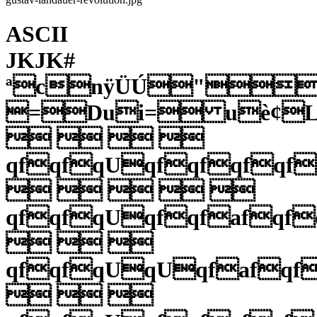
ASCII
JKJK#
ªcnÿÜÚ"ö
=Dui= uè¢L9ÿ
   
qfqfqUqfqfqfqf
    
qfqfqUqfqfafqf
  
qfqfqUqUqfafq
  