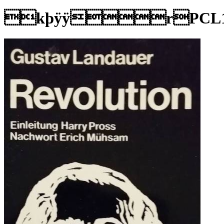
kþÿÿrPCL164