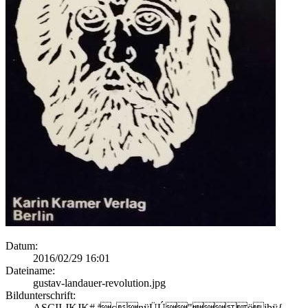
Datum:
2016/02/29 16:01
Dateiname:
gustav-landauer-revolution.jpg
Bildunterschrift:
ASCII JKJK# ªcnÿÜÚ"öiþÿ{