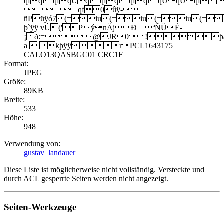
qfqfqfqUqfqfqfqfqfqUqUqf
   qf0ûÿ-
ñPüÿó7(=iu(=iu(=iu(=
þ`ÿÿ vÚ('PýnÄjÐ ªÑÜÈ-
¡ð:=@JR0! þaÿ
a  kþÿÿrPCL1643175
CALO13QASBGC01 CRC1F
Format:
JPEG
Größe:
89KB
Breite:
533
Höhe:
948
Verwendung von:
gustav_landauer
Diese Liste ist möglicherweise nicht vollständig. Versteckte und
durch ACL gesperrte Seiten werden nicht angezeigt.
Seiten-Werkzeuge