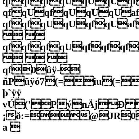
qfqfqfqUqUqU
qfqUqfqUqUqU
qfqfqUqUqfqU
 
qfqfqfqUqfqfqf
  
qf0ûÿ-
ñPüÿó7(=iu(=
þ`ÿÿ
vÚ('PýnÄjÐ 
¡ð:=@JR0
a 