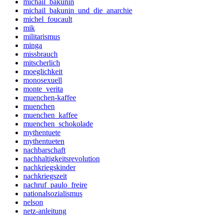
michail_bakunin
michail_bakunin_und_die_anarchie
michel_foucault
mik
militarismus
minga
missbrauch
mitscherlich
moeglichkeit
monosexuell
monte_verita
muenchen-kaffee
muenchen
muenchen_kaffee
muenchen_schokolade
mythentuete
mythentueten
nachbarschaft
nachhaltigkeitsrevolution
nachkriegskinder
nachkriegszeit
nachruf_paulo_freire
nationalsozialismus
nelson
netz-anleitung