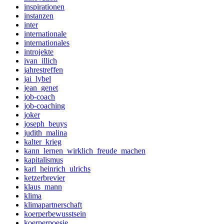
inspirationen
instanzen
inter
internationale
internationales
introjekte
ivan_illich
jahrestreffen
jai_lybel
jean_genet
job-coach
job-coaching
joker
joseph_beuys
judith_malina
kalter_krieg
kann_lernen_wirklich_freude_machen
kapitalismus
karl_heinrich_ulrichs
ketzerbrevier
klaus_mann
klima
klimapartnerschaft
koerperbewusstsein
koerperpoesie