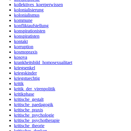
kollektives_koerperwissen
kolonialisierung
kolonialismus
kommune
konfliktaufstellung
konspirationisten
konspiratisten
kontakt
korruption
kosmopraxis
kosova
krankheitsbild_homosexualitaet
kriegsenkel
kriegskinder
kriegstuechtig
kritik
kritik_der_virenpolitik
kritikphase
kritische_gestalt
kritische_paedagogik
kritische_praxis
kritische_psychologie
kritische_psychotherapie
kritische_theorie
kritisches_denken