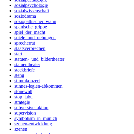
sozialpsychologie
sozialwissenschaft
soziodrama
soziopathischer_wahn
spanische_grippe
spiel_der_macht
spiele_und_uebungen
sprecherrat
staatsverbrechen
start
statuen-_und_bildertheater
statuentheater
steckbriefe
steng
stimmkonzert
stinnes-legien-abkommen
stonewall
stop_tabu
strategie
subversive_aktion
supervision
symbolism_in_munich
szenen-entwicklung
szenen