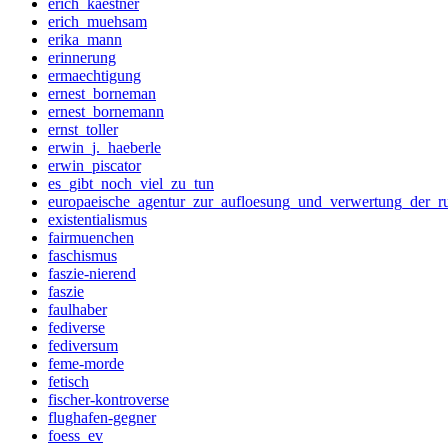
erich_kaestner
erich_muehsam
erika_mann
erinnerung
ermaechtigung
ernest_borneman
ernest_bornemann
ernst_toller
erwin_j._haeberle
erwin_piscator
es_gibt_noch_viel_zu_tun
europaeische_agentur_zur_aufloesung_und_verwertung_der_r
existentialismus
fairmuenchen
faschismus
faszie-nierend
faszie
faulhaber
fediverse
fediversum
feme-morde
fetisch
fischer-kontroverse
flughafen-gegner
foess_ev