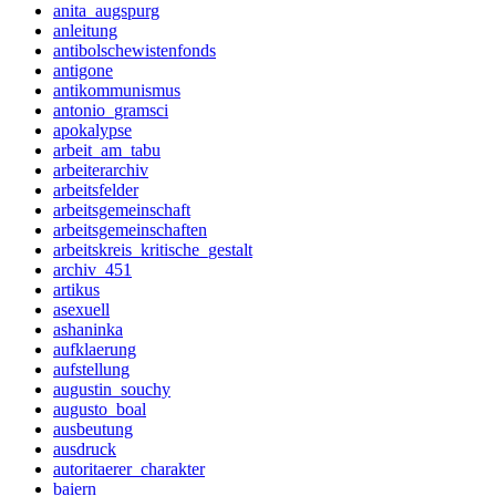
anita_augspurg
anleitung
antibolschewistenfonds
antigone
antikommunismus
antonio_gramsci
apokalypse
arbeit_am_tabu
arbeiterarchiv
arbeitsfelder
arbeitsgemeinschaft
arbeitsgemeinschaften
arbeitskreis_kritische_gestalt
archiv_451
artikus
asexuell
ashaninka
aufklaerung
aufstellung
augustin_souchy
augusto_boal
ausbeutung
ausdruck
autoritaerer_charakter
baiern