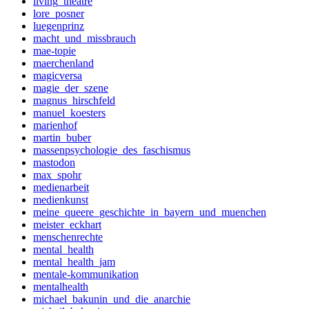
living_theatre
lore_posner
luegenprinz
macht_und_missbrauch
mae-topie
maerchenland
magicversa
magie_der_szene
magnus_hirschfeld
manuel_koesters
marienhof
martin_buber
massenpsychologie_des_faschismus
mastodon
max_spohr
medienarbeit
medienkunst
meine_queere_geschichte_in_bayern_und_muenchen
meister_eckhart
menschenrechte
mental_health
mental_health_jam
mentale-kommunikation
mentalhealth
michael_bakunin_und_die_anarchie