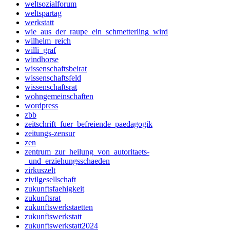
weltsozialforum
weltspartag
werkstatt
wie_aus_der_raupe_ein_schmetterling_wird
wilhelm_reich
willi_graf
windhorse
wissenschaftsbeirat
wissenschaftsfeld
wissenschaftsrat
wohngemeinschaften
wordpress
zbb
zeitschrift_fuer_befreiende_paedagogik
zeitungs-zensur
zen
zentrum_zur_heilung_von_autoritaets-
_und_erziehungsschaeden
zirkuszelt
zivilgesellschaft
zukunftsfaehigkeit
zukunftsrat
zukunftswerkstaetten
zukunftswerkstatt
zukunftswerkstatt2024