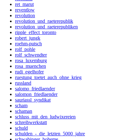
ret_marut
reventlow
revolution
revolution_und_raeterepublik
revolution_und_raeterepubliken
ripple_effect_toronto
robert_jungk
roehm-putsch
rolf_pohle
rolf_schwendter
rosa_luxemburg
rosa_muenchen
rudi_egelhofer
ruestung_toetet_auch_ohne_krieg
russland
salomo_friedlaender
salomon_friedlaender
sauriassl_syndikat
scham
schaman
schluss_mit_den_ludwixereien
schreibwerkstatt
schuld
schulden_-_die_letzten_5000_jahre
schwabinger_boheme