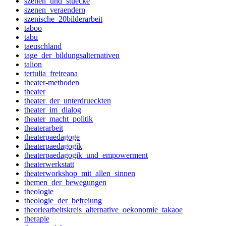
szenen_und_stuecke
szenen_veraendern
szenische_20bilderarbeit
taboo
tabu
taeuschland
tage_der_bildungsalternativen
talion
tertulia_freireana
theater-methoden
theater
theater_der_unterdrueckten
theater_im_dialog
theater_macht_politik
theaterarbeit
theaterpaedagoge
theaterpaedagogik
theaterpaedagogik_und_empowerment
theaterwerkstatt
theaterworkshop_mit_allen_sinnen
themen_der_bewegungen
theologie
theologie_der_befreiung
theoriearbeitskreis_alternative_oekonomie_takaoe
therapie