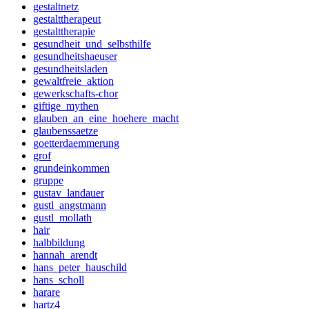
gestaltnetz
gestalttherapeut
gestalttherapie
gesundheit_und_selbsthilfe
gesundheitshaeuser
gesundheitsladen
gewaltfreie_aktion
gewerkschafts-chor
giftige_mythen
glauben_an_eine_hoehere_macht
glaubenssaetze
goetterdaemmerung
grof
grundeinkommen
gruppe
gustav_landauer
gustl_angstmann
gustl_mollath
hair
halbbildung
hannah_arendt
hans_peter_hauschild
hans_scholl
harare
hartz4