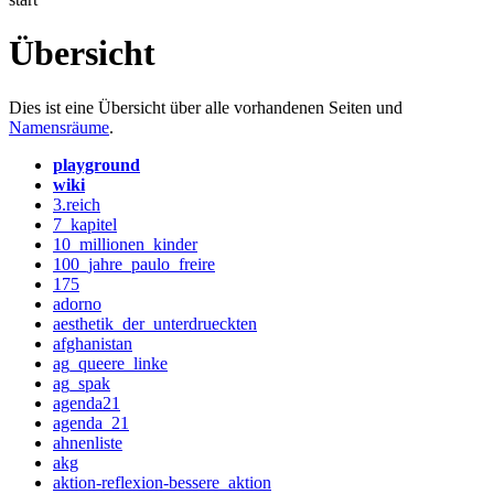
Übersicht
Dies ist eine Übersicht über alle vorhandenen Seiten und
Namensräume
.
playground
wiki
3.reich
7_kapitel
10_millionen_kinder
100_jahre_paulo_freire
175
adorno
aesthetik_der_unterdrueckten
afghanistan
ag_queere_linke
ag_spak
agenda21
agenda_21
ahnenliste
akg
aktion-reflexion-bessere_aktion