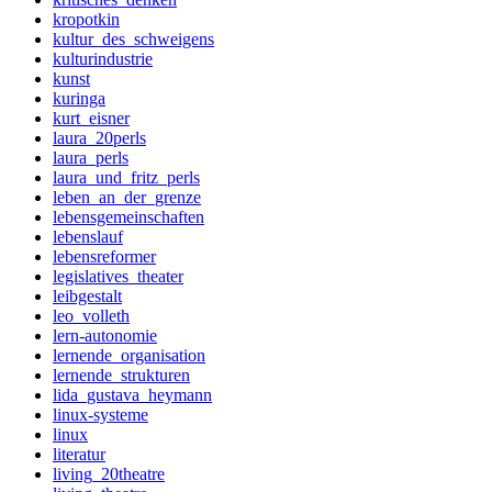
kropotkin
kultur_des_schweigens
kulturindustrie
kunst
kuringa
kurt_eisner
laura_20perls
laura_perls
laura_und_fritz_perls
leben_an_der_grenze
lebensgemeinschaften
lebenslauf
lebensreformer
legislatives_theater
leibgestalt
leo_volleth
lern-autonomie
lernende_organisation
lernende_strukturen
lida_gustava_heymann
linux-systeme
linux
literatur
living_20theatre