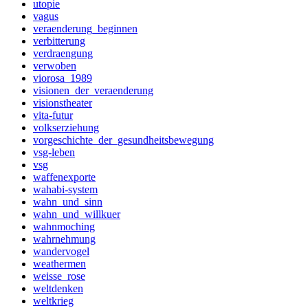
utopie
vagus
veraenderung_beginnen
verbitterung
verdraengung
verwoben
viorosa_1989
visionen_der_veraenderung
visionstheater
vita-futur
volkserziehung
vorgeschichte_der_gesundheitsbewegung
vsg-leben
vsg
waffenexporte
wahabi-system
wahn_und_sinn
wahn_und_willkuer
wahnmoching
wahrnehmung
wandervogel
weathermen
weisse_rose
weltdenken
weltkrieg