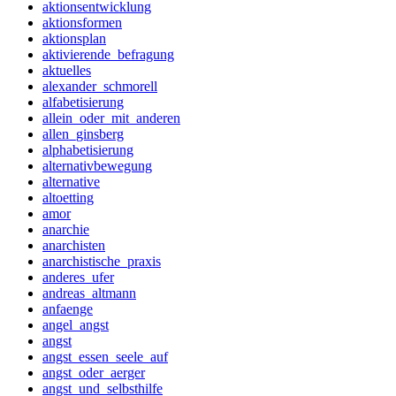
aktionsentwicklung
aktionsformen
aktionsplan
aktivierende_befragung
aktuelles
alexander_schmorell
alfabetisierung
allein_oder_mit_anderen
allen_ginsberg
alphabetisierung
alternativbewegung
alternative
altoetting
amor
anarchie
anarchisten
anarchistische_praxis
anderes_ufer
andreas_altmann
anfaenge
angel_angst
angst
angst_essen_seele_auf
angst_oder_aerger
angst_und_selbsthilfe