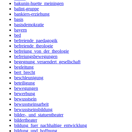
bakunin-huette_meiningen
balint-gruppe
bankiers-erziehung
basis
basisdemokratie
bayern
bed
befreiende_paedagogik
befreiende_theologie
befreiung_von_der_theologie
befreiungsbewegungen
begegnung_veraendert_gesellschaft
begleitung
bert_brecht
beschleunigung
beteiligung
bewegungen
bewerbung
bewusstsein
bewusstseinsarbeit
bewusstseinsbildung
bilder-_und_statuentheater
bildertheater
bildung_fuer_nachhaltige_entwicklung
bildung_und_hoffnung