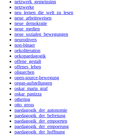
netzwerk_gemeinsinn
netzwerke
neu_lernen_die_welt_zu_lesen
neue_arbeitsweisen
neue_demokratie
neue_medien
neue_sozialen_bewegungen
neurodivers
non-binaer
oekoliteration
oekopaedagogik
offene_gestalt
offenes_leben
oligarchen
open-source-bewegung
organ-aufstellungen
oskar_maria_graf
oskar_panizza
othering
otto_gross
paedagogik_der_autonomie
paedagogik_der_befreiung
paedagogik_der_empoerten
paedagogik_der_empoerung
paedagogik_der_hoffnung