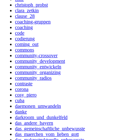
christoph_probst
clara_zetkin
clause_28
coaching-gruppen
coaching
code
codierung
coming_out
commons
community-crossover
community_development
community_entwickeln
community_organizing
community_radios
contraste
corona
cosy_piero
cuba
daemonen_umwandeln
danke
darkroom_und_dunkelfeld
das_andere_bayern
das_gemeinschaftliche_unbewusste
das_maerchen_vom_lieben_gott
das_makrostrukturelle_unbewusste