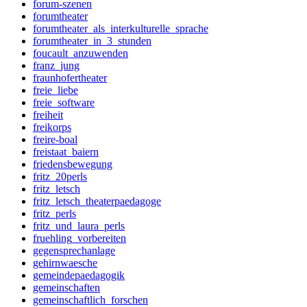
forum-szenen
forumtheater
forumtheater_als_interkulturelle_sprache
forumtheater_in_3_stunden
foucault_anzuwenden
franz_jung
fraunhofertheater
freie_liebe
freie_software
freiheit
freikorps
freire-boal
freistaat_baiern
friedensbewegung
fritz_20perls
fritz_letsch
fritz_letsch_theaterpaedagoge
fritz_perls
fritz_und_laura_perls
fruehling_vorbereiten
gegensprechanlage
gehirnwaesche
gemeindepaedagogik
gemeinschaften
gemeinschaftlich_forschen