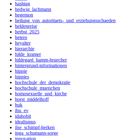
hashtag
hedwig_lachmann
hegemon
heilung_von_autoritaets-_und_erziehungsschaeden
heldenreise
herbst_2025
hetero
heyalter
hierarchie
hilde_kramer
hildegard_hamm-bruecher
hintergrund-informationen
hippie
hippies
hochschule_der_demokratie
hochschule_muenchen
homosexuelle_und_kirche
horst_middelhoff
huk
ibu_ev
idahobit
idealismus
ilse_schimpf-herken
inga_schumann-sorge
innovation