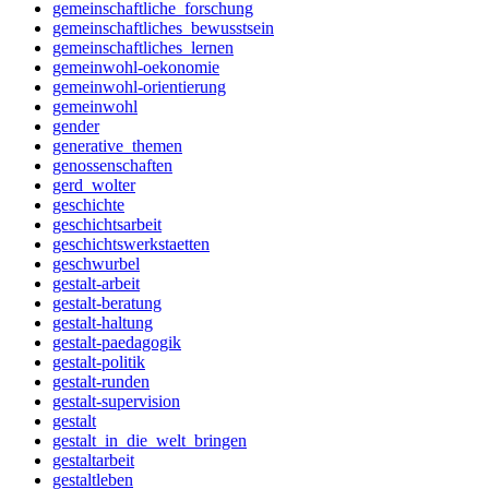
gemeinschaftliche_forschung
gemeinschaftliches_bewusstsein
gemeinschaftliches_lernen
gemeinwohl-oekonomie
gemeinwohl-orientierung
gemeinwohl
gender
generative_themen
genossenschaften
gerd_wolter
geschichte
geschichtsarbeit
geschichtswerkstaetten
geschwurbel
gestalt-arbeit
gestalt-beratung
gestalt-haltung
gestalt-paedagogik
gestalt-politik
gestalt-runden
gestalt-supervision
gestalt
gestalt_in_die_welt_bringen
gestaltarbeit
gestaltleben