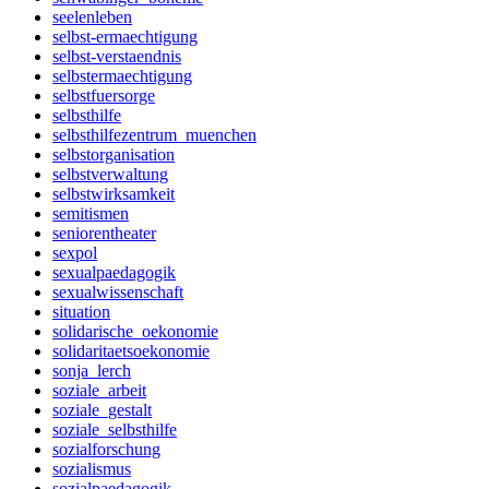
seelenleben
selbst-ermaechtigung
selbst-verstaendnis
selbstermaechtigung
selbstfuersorge
selbsthilfe
selbsthilfezentrum_muenchen
selbstorganisation
selbstverwaltung
selbstwirksamkeit
semitismen
seniorentheater
sexpol
sexualpaedagogik
sexualwissenschaft
situation
solidarische_oekonomie
solidaritaetsoekonomie
sonja_lerch
soziale_arbeit
soziale_gestalt
soziale_selbsthilfe
sozialforschung
sozialismus
sozialpaedagogik