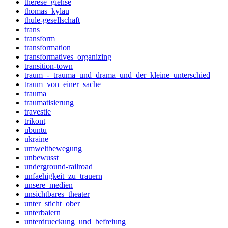
therese_giehse
thomas_kylau
thule-gesellschaft
trans
transform
transformation
transformatives_organizing
transition-town
traum_-_trauma_und_drama_und_der_kleine_unterschied
traum_von_einer_sache
trauma
traumatisierung
travestie
trikont
ubuntu
ukraine
umweltbewegung
unbewusst
underground-railroad
unfaehigkeit_zu_trauern
unsere_medien
unsichtbares_theater
unter_sticht_ober
unterbaiern
unterdrueckung_und_befreiung