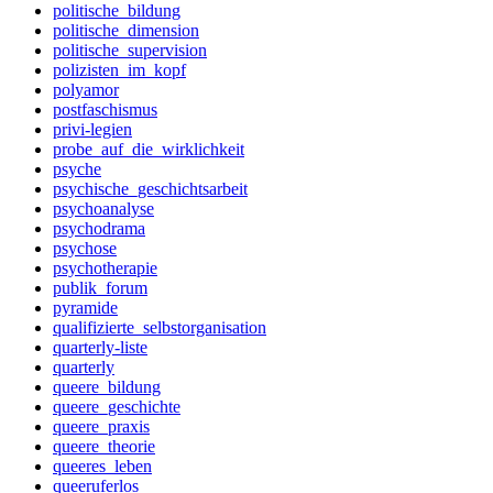
politische_bildung
politische_dimension
politische_supervision
polizisten_im_kopf
polyamor
postfaschismus
privi-legien
probe_auf_die_wirklichkeit
psyche
psychische_geschichtsarbeit
psychoanalyse
psychodrama
psychose
psychotherapie
publik_forum
pyramide
qualifizierte_selbstorganisation
quarterly-liste
quarterly
queere_bildung
queere_geschichte
queere_praxis
queere_theorie
queeres_leben
queeruferlos