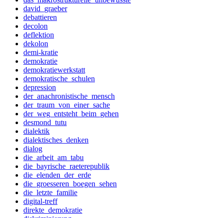
david_graeber
debattieren
decolon
deflektion
dekolon
demi-kratie
demokratie
demokratiewerkstatt
demokratische_schulen
depression
der_anachronistische_mensch
der_traum_von_einer_sache
der_weg_entsteht_beim_gehen
desmond_tutu
dialektik
dialektisches_denken
dialog
die_arbeit_am_tabu
die_bayrische_raeterepublik
die_elenden_der_erde
die_groesseren_boegen_sehen
die_letzte_familie
digital-treff
direkte_demokratie