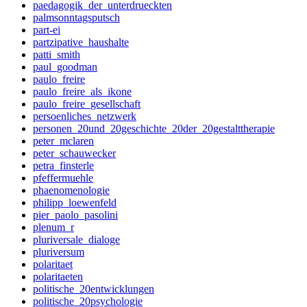
paedagogik_der_unterdrueckten
palmsonntagsputsch
part-ei
partzipative_haushalte
patti_smith
paul_goodman
paulo_freire
paulo_freire_als_ikone
paulo_freire_gesellschaft
persoenliches_netzwerk
personen_20und_20geschichte_20der_20gestalttherapie
peter_mclaren
peter_schauwecker
petra_finsterle
pfeffermuehle
phaenomenologie
philipp_loewenfeld
pier_paolo_pasolini
plenum_r
pluriversale_dialoge
pluriversum
polaritaet
polaritaeten
politische_20entwicklungen
politische_20psychologie