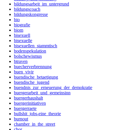
bildungsarbeit_im_untergrund
bildungscoach
bildungskongresse
bio
biografie
biom
bisexuell
bisexuelle
bisexuellen_stammtisch
bodenspekulation
bolschewismus
btraven
buecherverbrennung
buen_vivir
buendische_betaetigung
buendische_jugend
buendnis_zur_erneuerung_der_demokratie
buergerarbeit_und_gemeinsinn
buergerhaushalt
buergerinitiativen
buergerraete
bullshit_jobs-eine_theorie
burnout
chamber_in_the_street
chor