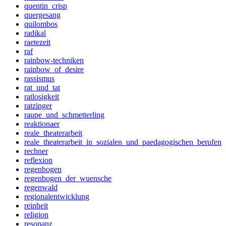
quentin_crisp
quergesang
quilombos
radikal
raetezeit
raf
rainbow-techniken
rainbow_of_desire
rassismus
rat_und_tat
ratlosigkeit
ratzinger
raupe_und_schmetterling
reaktionaer
reale_theaterarbeit
reale_theaterarbeit_in_sozialen_und_paedagogischen_berufen
rechner
reflexion
regenbogen
regenbogen_der_wuensche
regenwald
regionalentwicklung
reinheit
religion
resonanz