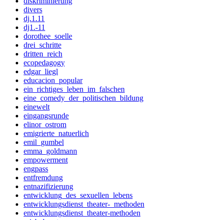
diskriminierung
divers
dj.1.11
dj1.-11
dorothee_soelle
drei_schritte
dritten_reich
ecopedagogy
edgar_liegl
educacion_popular
ein_richtiges_leben_im_falschen
eine_comedy_der_politischen_bildung
einewelt
eingangsrunde
elinor_ostrom
emigrierte_natuerlich
emil_gumbel
emma_goldmann
empowerment
engpass
entfremdung
entnazifizierung
entwicklung_des_sexuellen_lebens
entwicklungsdienst_theater-_methoden
entwicklungsdienst_theater-methoden