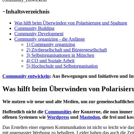
−
Inhaltsverzeichnis
Was hilft beim Überwinden von Polarisierung und Spaltung
Community Building
Community Development
Community organizing - die Anfänge
1) Community organizing
2) Zivilgesellschaft und Bürgergesellschaft
3) Selbstorganisationen in München
4) CO und Soziale Arbeit
5) Hochschule und Selbstorganisation
Community entwickeln
: Aus Bewegungen und Initiativen und In
Was hilft beim Überwinden von Polarisier
Wie nutzen wir neue und alte Medien, um zur gemeinschaftliche
Hoffentlich nicht die
Communities
der Konzerne, die nun immer
offenen Systemen wie
Wordpress
und
Mastodon
, die frei und k
Das Erstellen einer eigenen Kommunikation ist nicht so leicht wie 
mit angepasster Werbung zu beballern. Leider haben das auch die