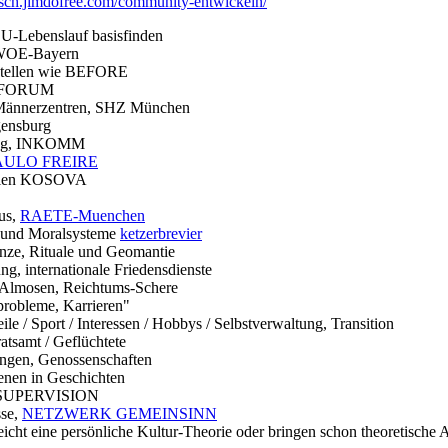
letsch.jimdofree.com/community-entwickeln/
EU-Lebenslauf basisfinden
GWOE-Bayern
stellen wie BEFORE
en FORUM
Männerzentren, SHZ München
gensburg
erung, INKOMM
AULO FREIRE
rteien KOSOVA
us,
RAETE-Muenchen
n und Moralsysteme
ketzerbrevier
nze, Rituale und Geomantie
ng, internationale Friedensdienste
, Almosen, Reichtums-Schere
probleme, Karrieren"
ile / Sport / Interessen / Hobbys / Selbstverwaltung, Transition
atsamt / Geflüchtete
en, Genossenschaften
enen in Geschichten
n, SUPERVISION
sse,
NETZWERK GEMEINSINN
eicht eine persönliche Kultur-Theorie oder bringen schon theoretische 