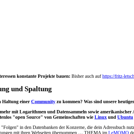
teressen konstante Projekte bauen:
Bisher auch auf
https://fritz-le
ung und Spaltung
n Haltung einer
Community
zu kommen? Was sind unsere heutige
 mehr mit Logarithmen und Datensammeln sowie amerikanischer 
ostenlos "open Source" von Gemeinschaften wie
Linux
und
Ubuntu
das "Folgen" in den Datenbanken der Konzerne, die dein Adressbuch nut
 Zeitungen mit ihren Webseiten übernommen … THEMA im
LeMOMO
d