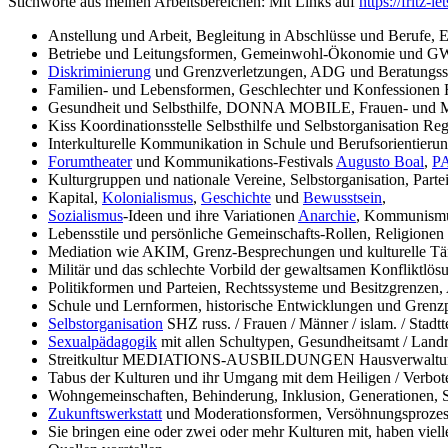
Stichworte aus meinen Arbeitsbereichen: Mit Links auf
https://fritz-
Anstellung und Arbeit, Begleitung in Abschlüsse und Berufe, 
Betriebe und Leitungsformen, Gemeinwohl-Ökonomie und 
Diskriminierung
und Grenzverletzungen, ADG und Beratungs
Familien- und Lebensformen, Geschlechter und Konfession
Gesundheit und Selbsthilfe, DONNA MOBILE, Frauen- und 
Kiss Koordinationsstelle Selbsthilfe und Selbstorganisation Re
Interkulturelle Kommunikation in Schule und Berufsorienti
Forumtheater
und Kommunikations-Festivals
Augusto Boal
,
P
Kulturgruppen und nationale Vereine, Selbstorganisation, Pa
Kapital,
Kolonialismus
,
Geschichte
und
Bewusstsein
,
Sozialismus
-Ideen und ihre Variationen
Anarchie
, Kommunism
Lebensstile und persönliche Gemeinschafts-Rollen, Religione
Mediation wie AKIM, Grenz-Besprechungen und kulturelle Tä
Militär und das schlechte Vorbild der gewaltsamen Konfliktlösu
Politikformen und Parteien, Rechtssysteme und Besitzgrenzen
Schule und Lernformen, historische Entwicklungen und Grenz
Selbstorganisation
SHZ russ. / Frauen / Männer / islam. / Stadtte
Sexualpädagogik
mit allen Schultypen, Gesundheitsamt / Landr
Streitkultur MEDIATIONS-AUSBILDUNGEN Hausverwaltung
Tabus der Kulturen und ihr Umgang mit dem Heiligen / Verbot
Wohngemeinschaften, Behinderung, Inklusion, Generatione
Zukunftswerkstatt
und Moderationsformen, Versöhnungsproze
Sie bringen eine oder zwei oder mehr Kulturen mit, haben viell