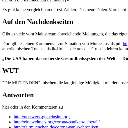
Es gibt keine vergleichbaren Test-Zahlen. Das neue Daten-Vormacht-I
Auf den Nachdenkseiten
Gibt es viele vom Mainstream abweichende Meinungen, die das eig
Dort gibt es einen Kommentar zur Situation von Muthesius als pdf
ht
amerikanischen Totenstatistik-Uni … die uns das Gruseln lehren kann
„Die USA haben das sicherste Gesundheitssystem der Welt“ – 
WUT
"Die MÜTENDEN" mischen die langfristige Müdigkeit mit der anstei
Antworten
hier oder in den Kommentaren zu
http://netzwerk-gemeinsinn.org
http://eineweltnetz.org/corona-paniken-ueberall/
http://fairmuenchen.de/corona-panik-chroniken