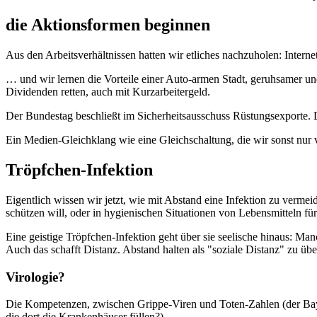
die Aktionsformen beginnen
Aus den Arbeitsverhältnissen hatten wir etliches nachzuholen: Intern
… und wir lernen die Vorteile einer Auto-armen Stadt, geruhsamer un
Dividenden retten, auch mit Kurzarbeitergeld.
Der Bundestag beschließt im Sicherheitsausschuss Rüstungsexporte. D
Ein Medien-Gleichklang wie eine Gleichschaltung, die wir sonst nu
Tröpfchen-Infektion
Eigentlich wissen wir jetzt, wie mit Abstand eine Infektion zu vermei
schützen will, oder in hygienischen Situationen von Lebensmitteln fü
Eine geistige Tröpfchen-Infektion geht über sie seelische hinaus: M
Auch das schafft Distanz. Abstand halten als "soziale Distanz" zu übe
Virologie?
Die Kompetenzen, zwischen Grippe-Viren und Toten-Zahlen (der Bayr
die dort die Krankenhäuser füllen?) -